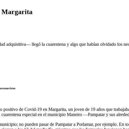
e Margarita
dad adquisitiva— llegó la cuarentena y algo que habían olvidado los neoe
coronavirus
 positivo de Covid-19 en Margarita, un joven de 19 años que trabajaba e
a cuarentena especial en el municipio Maneiro —Pampatar y sus alreded
unicipio; no pueden pasar de Pampatar a Porlamar, por ejemplo. En todo