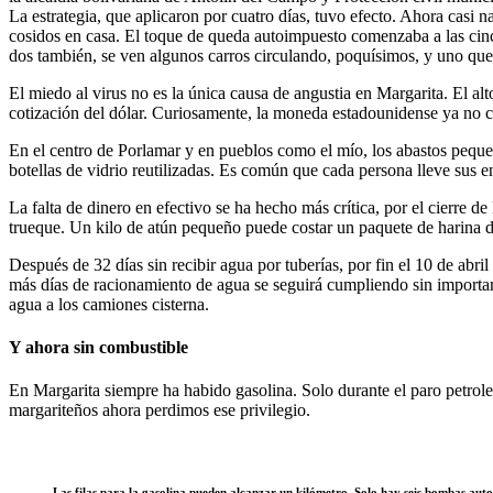
La estrategia, que aplicaron por cuatro días, tuvo efecto. Ahora casi 
cosidos en casa. El toque de queda autoimpuesto comenzaba a las cinco
dos también, se ven algunos carros circulando, poquísimos, y uno qu
El miedo al virus no es la única causa de angustia en Margarita. El alt
cotización del dólar. Curiosamente, la moneda estadounidense ya no 
En el centro de Porlamar y en pueblos como el mío, los abastos pequeñ
botellas de vidrio reutilizadas. Es común que cada persona lleve sus en
La falta de dinero en efectivo se ha hecho más crítica, por el cierre d
trueque. Un kilo de atún pequeño puede costar un paquete de harina de
Después de 32 días sin recibir agua por tuberías, por fin el 10 de abri
más días de racionamiento de agua se seguirá cumpliendo sin importa
agua a los camiones cisterna.
Y ahora sin combustible
En Margarita siempre ha habido gasolina. Solo durante el paro petrole
margariteños ahora perdimos ese privilegio.
Las filas para la gasolina pueden alcanzar un kilómetro. Solo hay seis bombas auto