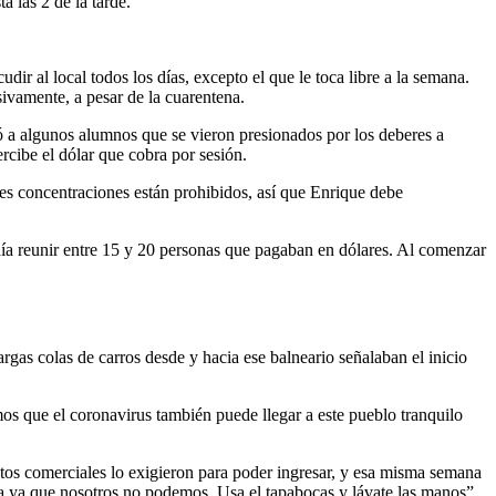
a las 2 de la tarde.
r al local todos los días, excepto el que le toca libre a la semana.
ivamente, a pesar de la cuarentena.
ió a algunos alumnos que se vieron presionados por los deberes a
rcibe el dólar que cobra por sesión.
des concentraciones están prohibidos, así que Enrique debe
ía reunir entre 15 y 20 personas que pagaban en dólares. Al comenzar
gas colas de carros desde y hacia ese balneario señalaban el inicio
emos que el coronavirus también puede llegar a este pueblo tranquilo
ntos comerciales lo exigieron para poder ingresar, y esa misma semana
sa ya que nosotros no podemos. Usa el tapabocas y lávate las manos”.