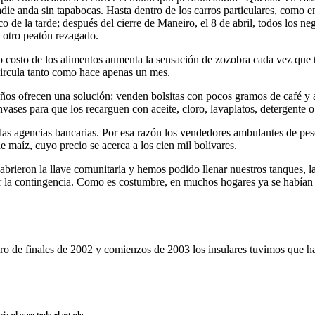
nadie anda sin tapabocas. Hasta dentro de los carros particulares, como e
 de la tarde; después del cierre de Maneiro, el 8 de abril, todos los n
e otro peatón rezagado.
o costo de los alimentos aumenta la sensación de zozobra cada vez que to
circula tanto como hace apenas un mes.
os ofrecen una solución: venden bolsitas con pocos gramos de café y azú
vases para que los recarguen con aceite, cloro, lavaplatos, detergente o
e las agencias bancarias. Por esa razón los vendedores ambulantes de pes
 maíz, cuyo precio se acerca a los cien mil bolívares.
l abrieron la llave comunitaria y hemos podido llenar nuestros tanques, la
r la contingencia. Como es costumbre, en muchos hogares ya se habían 
ro de finales de 2002 y comienzos de 2003 los insulares tuvimos que ha
rizadas en todo el estado