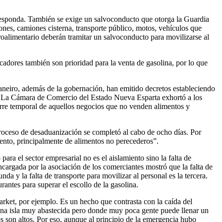
orresponda. También se exige un salvoconducto que otorga la Guardia
ones, camiones cisterna, transporte público, motos, vehículos que
groalimentario deberán tramitar un salvoconducto para movilizarse al
cadores también son prioridad para la venta de gasolina, por lo que
Maneiro, además de la gobernación, han emitido decretos estableciendo
vo. La Cámara de Comercio del Estado Nueva Esparta exhortó a los
cierre temporal de aquellos negocios que no venden alimentos y
proceso de desaduanización se completó al cabo de ocho días. Por
ento, principalmente de alimentos no perecederos”.
para el sector empresarial no es el aislamiento sino la falta de
cargada por la asociación de los comerciantes mostró que la falta de
da y la falta de transporte para movilizar al personal es la tercera.
antes para superar el escollo de la gasolina.
rket, por ejemplo. Es un hecho que contrasta con la caída del
una isla muy abastecida pero donde muy poca gente puede llenar un
 son altos. Por eso, aunque al principio de la emergencia hubo