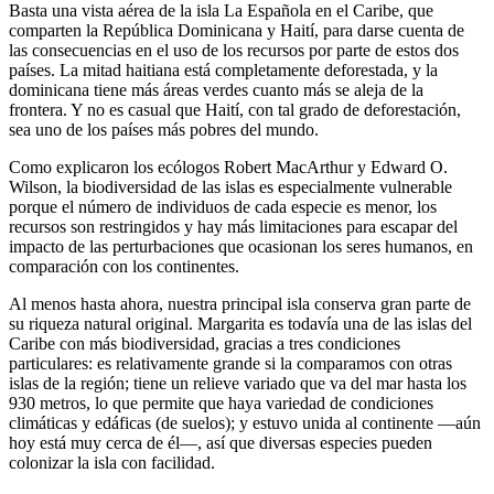
Basta una vista aérea de la isla
La Española en el
Caribe,
que
comparten la
República Dominicana
y
Haití, para darse cuenta de
las consecuencias en el uso de los recursos por parte de estos dos
países. La mitad haitiana está completamente deforestada, y la
dominicana tiene más áreas verdes cuanto más se aleja de la
frontera. Y no es casual que Haití, con tal grado de deforestación,
sea uno de los países más pobres del mundo.
Como explicaron los ecólogos
Robert MacArthur
y
Edward O.
Wilson, la biodiversidad de las islas es especialmente vulnerable
porque el número de individuos de cada especie es menor, los
recursos son restringidos y hay más limitaciones para escapar del
impacto de las perturbaciones que ocasionan los seres humanos, en
comparación con los continentes.
Al menos hasta ahora, nuestra principal isla conserva gran parte de
su riqueza natural original. Margarita es todavía una de las islas del
Caribe con más biodiversidad, gracias a tres condiciones
particulares: es relativamente grande si la comparamos con otras
islas de la región; tiene un relieve variado que va del mar hasta los
930 metros, lo que permite que haya variedad de condiciones
climáticas y edáficas (de suelos); y estuvo unida al continente —aún
hoy está muy cerca de él—, así que diversas especies pueden
colonizar la isla con facilidad.