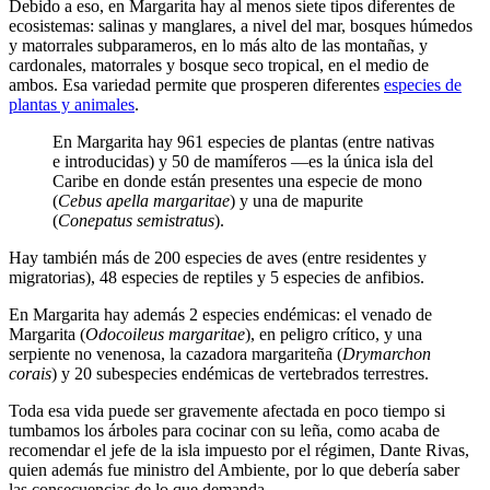
Debido a eso, en Margarita hay al menos siete tipos diferentes de
ecosistemas: salinas y manglares, a nivel del mar, bosques húmedos
y matorrales subparameros, en lo más alto de las montañas, y
cardonales, matorrales y bosque seco tropical, en el medio de
ambos. Esa variedad permite que prosperen diferentes
especies de
plantas y animales
.
En Margarita hay 961 especies de plantas (entre nativas
e introducidas) y 50 de mamíferos —es la única isla del
Caribe en donde están presentes una especie de mono
(
Cebus apella margaritae
) y una de mapurite
(
Conepatus semistratus
).
Hay también más de 200 especies de aves (entre residentes y
migratorias), 48 especies de reptiles y 5 especies de anfibios.
En Margarita hay además 2 especies endémicas: el venado de
Margarita (
Odocoileus margaritae
), en peligro crítico, y una
serpiente no venenosa, la cazadora margariteña (
Drymarchon
corais
)
y 20 subespecies endémicas de vertebrados terrestres
.
Toda esa vida puede ser gravemente afectada en poco tiempo si
tumbamos los árboles para cocinar con su leña, como acaba de
recomendar el jefe de la isla impuesto por el régimen, Dante Rivas,
quien además fue ministro del Ambiente, por lo que debería saber
las consecuencias de lo que demanda.