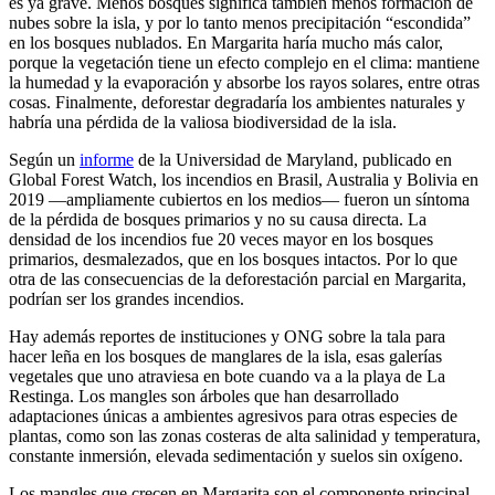
es ya grave. Menos bosques significa también menos formación de
nubes sobre la isla, y por lo tanto menos precipitación “escondida”
en los bosques nublados. En Margarita haría mucho más calor,
porque la vegetación tiene un efecto complejo en el clima: mantiene
la humedad y la evaporación y absorbe los rayos solares, entre otras
cosas. Finalmente, deforestar degradaría los ambientes naturales y
habría una pérdida de la valiosa biodiversidad de la isla.
Según un
informe
de la Universidad de Maryland, publicado en
Global Forest Watch, los incendios en Brasil, Australia y Bolivia en
2019 —ampliamente cubiertos en los medios— fueron un síntoma
de la pérdida de bosques primarios y no su causa directa. La
densidad de los incendios fue 20 veces mayor en los bosques
primarios, desmalezados, que en los bosques intactos. Por lo que
otra de las consecuencias de la deforestación parcial en Margarita,
podrían ser los grandes incendios
.
Hay además reportes de instituciones y ONG sobre la tala para
hacer leña en los bosques de manglares de la isla, esas galerías
vegetales que uno atraviesa en bote cuando va a la playa de La
Restinga. Los mangles son árboles que han desarrollado
adaptaciones únicas a ambientes agresivos para otras especies de
plantas, como son las zonas costeras de alta salinidad y temperatura,
constante inmersión, elevada sedimentación y suelos sin oxígeno.
Los mangles que crecen en Margarita son el componente principal