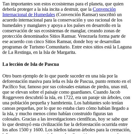
Tan importantes son estos ecosistemas para el planeta, que quien
debería proteger a la isla incita a destruir, que la
Convención
Internacional de Humedales
(Convención Ramsar) suscribió un
acuerdo internacional para la conservación y uso racional de los
humedales y manglares y apoya a los países en desarrollo en la
conservación de sus ecosistemas de manglar, creando zonas de
protección denominados Sitios Ramsar. Venezuela forma parte de
ese acuerdo con cinco Sitios Ramsar, donde hoy se desarrollan
programas de Turismo Comunitario. Entre estos sitios está la Laguna
de La Restinga, en la Isla de Margarita.
La lección de Isla de Pascua
Otro buen ejemplo de lo que puede suceder en una isla por la
deforestación masiva para leña es Isla de Pascua, punto remoto en el
Pacífico Sur, famoso por sus colosales estatuas de piedra, unas mil,
que se elevan sobre el paisaje como guardianes. Cuando Jacob
Roggeveen descubrió la isla, en 1722, era un paraje sin árboles, con
una población pequeña y hambrienta. Los habitantes solo tenían
canoas pequeñas, por lo que no estaba claro cómo habían llegado a
la isla, y mucho menos cómo habían construido figuras tan
colosales. Gracias a las investigaciones científicas, hoy se sabe que
lo que destruyó esta civilización fue la deforestación ocurrida entre
los años 1500 y 1600. Los isleños talaron árboles para la cremación,