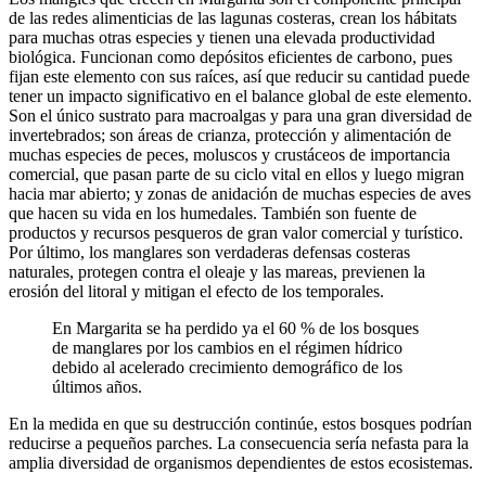
de las redes alimenticias de las lagunas costeras, crean los hábitats
para muchas otras especies y tienen una elevada productividad
biológica. Funcionan como depósitos eficientes de carbono, pues
fijan este elemento con sus raíces, así que reducir su cantidad puede
tener un impacto significativo en el balance global de este elemento.
Son el único sustrato para macroalgas y para una gran diversidad de
invertebrados; son áreas de crianza, protección y alimentación de
muchas
especies de peces, moluscos y crustáceos de importancia
comercial, que pasan parte de su ciclo vital en ellos y luego migran
hacia mar abierto; y zonas de anidación de muchas especies de aves
que hacen su vida en los humedales.
También son fuente de
productos y recursos pesqueros de gran valor comercial y turístico.
Por último, los manglares son
verdaderas defensas costeras
naturales,
protegen contra el oleaje y las mareas, previenen
la
erosión del litoral y mitigan el efecto de los temporales.
En Margarita se ha perdido ya el 60 % de los bosques
de manglares
por los cambios en el régimen hídrico
debido al
acelerado crecimiento demográfico de los
últimos años.
En la medida en que su destrucción continúe, estos bosques podrían
reducirse a pequeños parches. La consecuencia sería nefasta para la
amplia diversidad de organismos dependientes de estos ecosistemas.