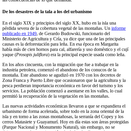
De los desastres de la tala a los del urbanismo
En el siglo XIX y principios del siglo XX, hubo en la isla una
pérdida severa de la cobertura vegetal de las montañas. Un
informe
publicado en 1949
, de Gerardo Budowski, funcionario del
Ministerio de Agricultura y Cría, ya dice que una de las principales
causas es la deforestación para leña. En esa época en Margarita
había más de cien hornos para cal, alfarería y uso doméstico y el cují
yaque (
Prosopis juliflora
) era la principal especie usada como leña.
En los años cincuenta, con la migración que fue a trabajar en la
industria petrolera, comenzó el abandono de los conucos de la
montaña. Este abandono se agudizó en 1970 con los decretos de
Zona Franca y Puerto Libre que ocasionaron que la agricultura y la
pesca perdieran importancia económica en favor del turismo y los
servicios. La población comenzó a asentarse en los valles, lo cual
permitió la recuperación de la vegetación en las montañas.
Las nuevas actividades económicas llevaron a que se expandiera el
urbanismo de forma acelerada, sobre todo en la zona oriental de la
isla y en torno a las zonas montañosas, la serranía del Copey y los
cerros Matasiete y Guayamurí. Hoy en día estas son áreas protegidas
(Parque Nacional y Monumento Natural), sin embargo, no se