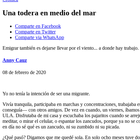
Una todera en medio del mar
Comparte en Facebook
Comparte en Twitter
Comparte via WhatsApp
Emigrar también es dejarse llevar por el viento... a donde hay trabajo.
Anny Cauz
08 de febrero de 2020
Yo no tenía la intención de ser una migrante.
Vivía tranquila, participaba en marchas y concentraciones
,
trabajaba e
conseguía— con otros amigos. De vez en cuando, un viernes, íbamos al
ULA. Disfrutaba de mi casa y escuchaba los pajaritos cuando se arrejun
meditar, o mirar el celular, o espantar los zancudos, porque ya no se
en día no sé qué es un zancudo, ni su zumbido ni su picada.
¿Qué pasó? Digamos que me quedé sola. En solo ocho meses tuve dos 