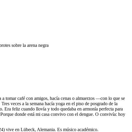
brotes sobre la arena negra
ía a tomar café con amigos, hacía cenas o almuerzos —con lo que se
Tres veces a la semana hacía yoga en el piso de posgrado de la
io. Era feliz cuando llovía y todo quedaba en armonía perfecta para
a. Porque donde está mi casa convivo con el dengue. O convivía: hoy
 24) vive en Lübeck, Alemania. Es músico académico.