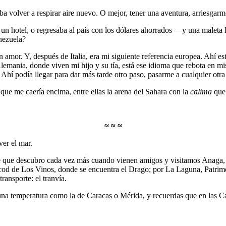
ba volver a respirar aire nuevo. O mejor, tener una aventura, arriesgar
 hotel, o regresaba al país con los dólares ahorrados —y una maleta l
enezuela?
or. Y, después de Italia, era mi siguiente referencia europea. Ahí estar
lemania, donde viven mi hijo y su tía, está ese idioma que rebota en mi
hí podía llegar para dar más tarde otro paso, pasarme a cualquier otra
 que me caería encima, entre ellas la arena del Sahara con la
calima
que 
≈ ≈ ≈
ver el mar.
e que descubro cada vez más cuando vienen amigos y visitamos Anaga, 
cod de Los Vinos, donde se encuentra el Drago; por La Laguna, Patrimon
ransporte: el tranvía.
una temperatura como la de Caracas o Mérida, y recuerdas que en las Ca