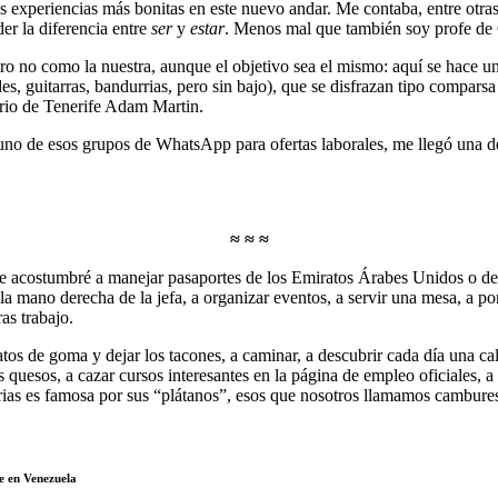
s experiencias más bonitas en este nuevo andar. Me contaba, entre otra
er la diferencia entre
ser
y
estar
. Menos mal que también soy profe de 
ro no como la nuestra, aunque el objetivo sea el mismo: aquí se hace u
 guitarras, bandurrias, pero sin bajo), que se disfrazan tipo comparsa y 
torio de Tenerife Adam Martin.
uno de esos grupos de WhatsApp para ofertas laborales, me llegó una de
≈ ≈ ≈
 acostumbré a manejar pasaportes de los Emiratos Árabes Unidos o de Cor
a mano derecha de la jefa, a organizar eventos, a servir una mesa, a po
ras trabajo.
tos de goma y dejar los tacones, a caminar, a descubrir cada día una c
 quesos, a cazar cursos interesantes en la página de empleo oficiales, a
as es famosa por sus “plátanos”, esos que nosotros llamamos cambures 
e en Venezuela