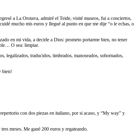
resé a La Orotava, admiré el Teide, visité museos, fui a conciertos,
uidé mucho mis euros y llegué al punto en que me dije “o le echas, o
rezado en mi vida, a decirle a Dios: prometo portarme bien, no tener
sible… O sea: limpiar.
dos, legalizados, traducidos, timbrados, manoseados, sobornados,
y bien!
repertorio con dos piezas en italiano, por si acaso, y “My way” y
dé tres meses. Me gané 200 euros y regateando.