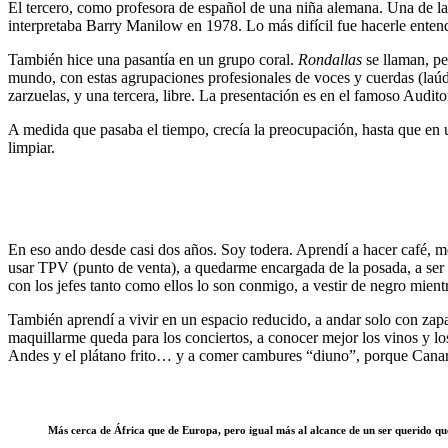
El tercero, como profesora de español de una niña alemana. Una de la
interpretaba Barry Manilow en 1978. Lo más difícil fue hacerle entend
También hice una pasantía en un grupo coral.
Rondallas
se llaman, pe
mundo, con estas agrupaciones profesionales de voces y cuerdas (laúdes,
zarzuelas, y una tercera, libre. La presentación es en el famoso Audi
A medida que pasaba el tiempo, crecía la preocupación, hasta que en 
limpiar.
En eso ando desde casi dos años. Soy todera. Aprendí a hacer café, me
usar TPV (punto de venta), a quedarme encargada de la posada, a ser l
con los jefes tanto como ellos lo son conmigo, a vestir de negro mient
También aprendí a vivir en un espacio reducido, a andar solo con zapa
maquillarme queda para los conciertos, a conocer mejor los vinos y los
Andes y el plátano frito… y a comer cambures “diuno”, porque Canari
Más cerca de África que de Europa, pero igual más al alcance de un ser querido qu