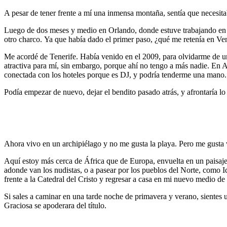
A pesar de tener frente a mí una inmensa montaña, sentía que necesita
Luego de dos meses y medio en Orlando, donde estuve trabajando en un
otro charco. Ya que había dado el primer paso, ¿qué me retenía en V
Me acordé de Tenerife. Había venido en el 2009, para olvidarme de un am
atractiva para mí, sin embargo, porque ahí no tengo a más nadie. En A
conectada con los hoteles porque es DJ, y podría tenderme una mano. A
Podía empezar de nuevo, dejar el bendito pasado atrás, y afrontaría lo
Ahora vivo en un archipiélago y no me gusta la playa. Pero me gusta 
Aquí estoy más cerca de África que de Europa, envuelta en un paisaj
adonde van los nudistas, o a pasear por los pueblos del Norte, como I
frente a la Catedral del Cristo y regresar a casa en mi nuevo medio de t
Si sales a caminar en una tarde noche de primavera y verano, sientes 
Graciosa se apoderara del título.