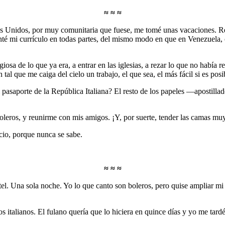
≈ ≈ ≈
os Unidos, por muy comunitaria que fuese, me tomé unas vacaciones. Reg
é mi currículo en todas partes, del mismo modo en que en Venezuela, c
iosa de lo que ya era, a entrar en las iglesias, a rezar lo que no había 
n tal que me caiga del cielo un trabajo, el que sea, el más fácil si es po
 pasaporte de la República Italiana? El resto de los papeles —apostilla
 boleros, y reunirme con mis amigos. ¡Y, por suerte, tender las camas mu
cio, porque nunca se sabe.
≈ ≈ ≈
el. Una sola noche. Yo lo que canto son boleros, pero quise ampliar mi 
s italianos. El fulano quería que lo hiciera en quince días y yo me tar