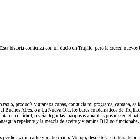
 Esta historia comienza con un duelo en Trujillo, pero le crecen nuevos 
n radio, producía y grababa cuñas, conducía mi programa, cantaba, sal
 Buenos Aires, o a La Nueva Ola, los bares emblemáticos de Trujillo. 
tan en el árbol, o veía llegar las mariposas amarillas posarse en el pat
 conseguía repelente y la mezcla de aceite y vitamina B12 no funcionab
pérdidas: mi madre y mi hermano. Mi hijo, desde los 16 (ahora tiene