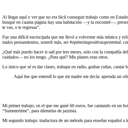
Al llegar aquí y ver que no era fácil conseguir trabajo como en Estad
busqué en cuanta página hay una habitación —y la encontré—, present
te vas, o te regresas”.
Fue una difícil encrucijada que me llevó a volverme más mística y relig
malos pensamientos, sonreír más, ser #
optimistapositivaopenmind
, co
¿Qué más puedo hacer si salí por tres meses, solo con la compañía del
cuidados— no los tengo. ¿Para qué? Mis planes eran otros.
Lo único que sé es dar clases, trabajar en radio, grabar cuñas, cantar
Aquí fue que entendí lo que mi madre me decía: aprenda un ofi
Mi primer trabajo, en el que me gané 60 euros, fue cantando en un hot
“Summertime”, para dármelas de jazzista.
Mi segundo trabajo: traductora de un método para enseñar español a lo