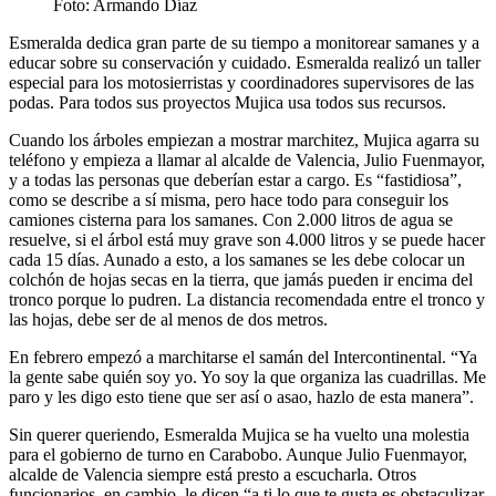
Foto: Armando Díaz
Esmeralda dedica gran parte de su tiempo a monitorear samanes y a
educar sobre su conservación y cuidado. Esmeralda realizó un taller
especial para los motosierristas y coordinadores supervisores de las
podas. Para todos sus proyectos Mujica usa todos sus recursos.
Cuando los árboles empiezan a mostrar marchitez, Mujica agarra su
teléfono y empieza a llamar al alcalde de Valencia, Julio Fuenmayor,
y a todas las personas que deberían estar a cargo. Es “fastidiosa”,
como se describe a sí misma, pero hace todo para conseguir los
camiones cisterna para los samanes. Con 2.000 litros de agua se
resuelve, si el árbol está muy grave son 4.000 litros y se puede hacer
cada 15 días. Aunado a esto, a los samanes se les debe colocar un
colchón de hojas secas en la tierra, que jamás pueden ir encima del
tronco porque lo pudren. La distancia recomendada entre el tronco y
las hojas, debe ser de al menos de dos metros.
En febrero empezó a marchitarse el samán del Intercontinental. “Ya
la gente sabe quién soy yo. Yo soy la que organiza las cuadrillas. Me
paro y les digo esto tiene que ser así o asao, hazlo de esta manera”.
Sin querer queriendo, Esmeralda Mujica se ha vuelto una molestia
para el gobierno de turno en Carabobo. Aunque Julio Fuenmayor,
alcalde de Valencia siempre está presto a escucharla. Otros
funcionarios, en cambio, le dicen “a ti lo que te gusta es obstaculizar