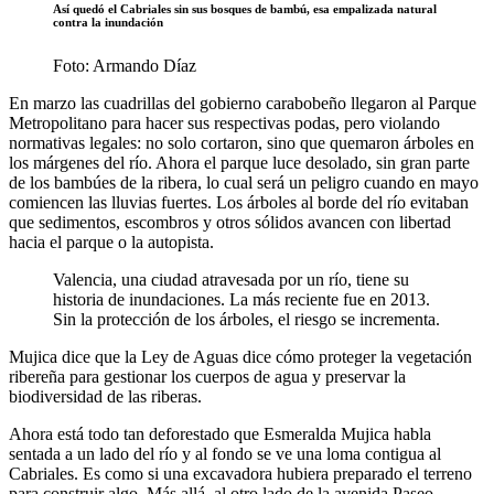
Así quedó el Cabriales sin sus bosques de bambú, esa empalizada natural
contra la inundación
Foto: Armando Díaz
En marzo las cuadrillas del gobierno carabobeño llegaron al Parque
Metropolitano para hacer sus respectivas podas, pero violando
normativas legales: no solo cortaron, sino que quemaron árboles en
los márgenes del río. Ahora el parque luce desolado, sin gran parte
de los bambúes de la ribera, lo cual será un peligro cuando en mayo
comiencen las lluvias fuertes. Los árboles al borde del río evitaban
que sedimentos, escombros y otros sólidos avancen con libertad
hacia el parque o la autopista.
Valencia, una ciudad atravesada por un río, tiene su
historia de inundaciones. La más reciente fue en 2013.
Sin la protección de los árboles, el riesgo se incrementa.
Mujica dice que la Ley de Aguas dice cómo proteger la vegetación
ribereña para gestionar los cuerpos de agua y preservar la
biodiversidad de las riberas.
Ahora está todo tan deforestado que Esmeralda Mujica habla
sentada a un lado del río y al fondo se ve una loma contigua al
Cabriales. Es como si una excavadora hubiera preparado el terreno
para construir algo. Más allá, al otro lado de la avenida Paseo