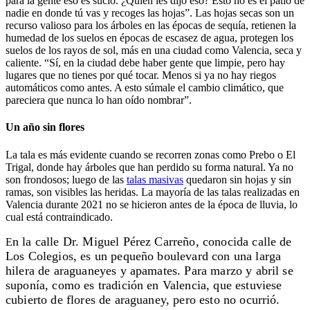
para la gente eso es sucio. ¿Quién les dijo eso? Esto no es el patio de
nadie en donde tú vas y recoges las hojas”. Las hojas secas son un
recurso valioso para los árboles en las épocas de sequía, retienen la
humedad de los suelos en épocas de escasez de agua, protegen los
suelos de los rayos de sol, más en una ciudad como Valencia, seca y
caliente. “Sí, en la ciudad debe haber gente que limpie, pero hay
lugares que no tienes por qué tocar. Menos si ya no hay riegos
automáticos como antes. A esto súmale el cambio climático, que
pareciera que nunca lo han oído nombrar”.
Un año sin flores
La tala es más evidente cuando se recorren zonas como Prebo o El
Trigal, donde hay árboles que han perdido su forma natural. Ya no
son frondosos; luego de las
talas masivas
quedaron sin hojas y sin
ramas, son visibles las heridas. La mayoría de las talas realizadas en
Valencia durante 2021 no se hicieron antes de la época de lluvia, lo
cual está contraindicado.
n la calle Dr. Miguel Pérez Carreño, conocida calle de
E
Los Colegios, es un pequeño boulevard con una larga
hilera de araguaneyes y apamates. Para marzo y abril se
suponía, como es tradición en Valencia, que estuviese
cubierto de flores de araguaney, pero esto no ocurrió.