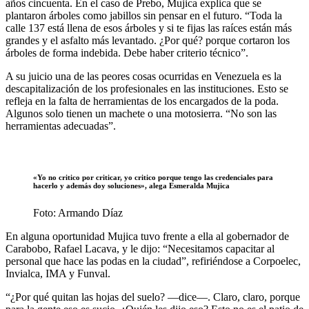
años cincuenta. En el caso de Prebo, Mujica explica que se
plantaron árboles como jabillos sin pensar en el futuro. “Toda la
calle 137 está llena de esos árboles y si te fijas las raíces están más
grandes y el asfalto más levantado. ¿Por qué? porque cortaron los
árboles de forma indebida. Debe haber criterio técnico”.
A su juicio una de las peores cosas ocurridas en Venezuela es la
descapitalización de los profesionales en las instituciones. Esto se
refleja en la falta de herramientas de los encargados de la poda.
Algunos solo tienen un machete o una motosierra. “No son las
herramientas adecuadas”.
«Yo no critico por criticar, yo critico porque tengo las credenciales para
hacerlo y además doy soluciones», alega Esmeralda Mujica
Foto: Armando Díaz
En alguna oportunidad Mujica tuvo frente a ella al gobernador de
Carabobo, Rafael Lacava, y le dijo: “Necesitamos capacitar al
personal que hace las podas en la ciudad”, refiriéndose a Corpoelec,
Invialca, IMA y Funval.
“¿Por qué quitan las hojas del suelo? —dice—. Claro, claro, porque