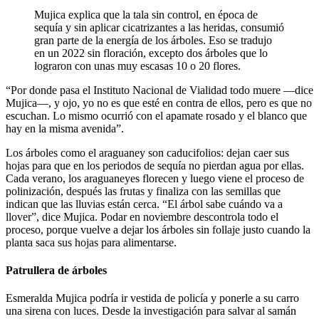
Mujica explica que la tala sin control, en época de
sequía y sin aplicar cicatrizantes a las heridas, consumió
gran parte de la energía de los árboles. Eso se tradujo
en un 2022 sin floración, excepto dos árboles que lo
lograron con unas muy escasas 10 o 20 flores.
“Por donde pasa el Instituto Nacional de Vialidad todo muere —dice
Mujica—, y ojo, yo no es que esté en contra de ellos, pero es que no
escuchan. Lo mismo ocurrió con el apamate rosado y el blanco que
hay en la misma avenida”.
Los árboles como el araguaney son caducifolios: dejan caer sus
hojas para que en los periodos de sequía no pierdan agua por ellas.
Cada verano, los araguaneyes florecen y luego viene el proceso de
polinización, después las frutas y finaliza con las semillas que
indican que las lluvias están cerca. “El árbol sabe cuándo va a
llover”, dice Mujica. Podar en noviembre descontrola todo el
proceso, porque vuelve a dejar los árboles sin follaje justo cuando la
planta saca sus hojas para alimentarse.
Patrullera de árboles
Esmeralda Mujica podría ir vestida de policía y ponerle a su carro
una sirena con luces. Desde la investigación para salvar al samán