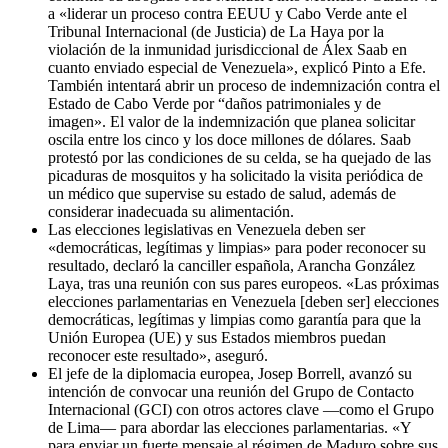
a «liderar un proceso contra EEUU y Cabo Verde ante el
Tribunal Internacional (de Justicia) de La Haya por la
violación de la inmunidad jurisdiccional de Álex Saab en
cuanto enviado especial de Venezuela», explicó Pinto a Efe.
También intentará abrir un proceso de indemnización contra el
Estado de Cabo Verde por “daños patrimoniales y de
imagen». El valor de la indemnización que planea solicitar
oscila entre los cinco y los doce millones de dólares. Saab
protestó por las condiciones de su celda, se ha quejado de las
picaduras de mosquitos y ha solicitado la visita periódica de
un médico que supervise su estado de salud, además de
considerar inadecuada su alimentación.
Las elecciones legislativas en Venezuela deben ser
«democráticas, legítimas y limpias» para poder reconocer su
resultado, declaró la canciller española, Arancha González
Laya, tras una reunión con sus pares europeos. «Las próximas
elecciones parlamentarias en Venezuela [deben ser] elecciones
democráticas, legítimas y limpias como garantía para que la
Unión Europea (UE) y sus Estados miembros puedan
reconocer este resultado», aseguró.
El jefe de la diplomacia europea, Josep Borrell, avanzó su
intención de convocar una reunión del Grupo de Contacto
Internacional (GCI) con otros actores clave —como el Grupo
de Lima— para abordar las elecciones parlamentarias. «Y
para enviar un fuerte mensaje al régimen de Maduro sobre sus