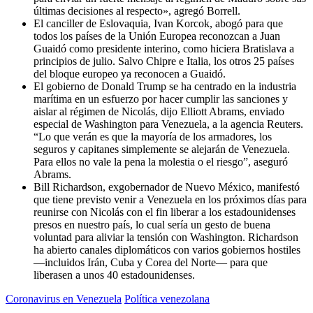
últimas decisiones al respecto», agregó Borrell.
El canciller de Eslovaquia, Ivan Korcok, abogó para que
todos los países de la Unión Europea reconozcan a Juan
Guaidó como presidente interino, como hiciera Bratislava a
principios de julio. Salvo Chipre e Italia, los otros 25 países
del bloque europeo ya reconocen a Guaidó.
El gobierno de Donald Trump se ha centrado en la industria
marítima en un esfuerzo por hacer cumplir las sanciones y
aislar al régimen de Nicolás, dijo Elliott Abrams, enviado
especial de Washington para Venezuela, a la agencia Reuters.
“Lo que verán es que la mayoría de los armadores, los
seguros y capitanes simplemente se alejarán de Venezuela.
Para ellos no vale la pena la molestia o el riesgo”, aseguró
Abrams.
Bill Richardson, exgobernador de Nuevo México, manifestó
que tiene previsto venir a Venezuela en los próximos días para
reunirse con Nicolás con el fin liberar a los estadounidenses
presos en nuestro país, lo cual sería un gesto de buena
voluntad para aliviar la tensión con Washington. Richardson
ha abierto canales diplomáticos con varios gobiernos hostiles
—incluidos Irán, Cuba y Corea del Norte— para que
liberasen a unos 40 estadounidenses.
Coronavirus en Venezuela
Política venezolana