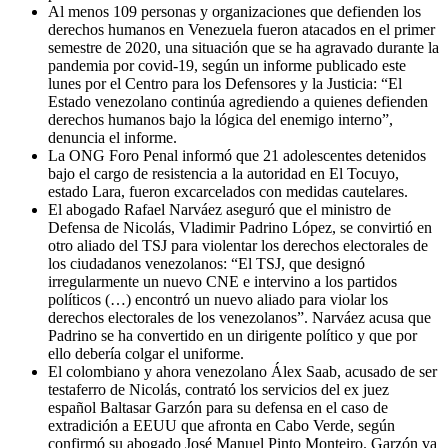
Al menos 109 personas y organizaciones que defienden los
derechos humanos en Venezuela fueron atacados en el primer
semestre de 2020, una situación que se ha agravado durante la
pandemia por covid-19, según un informe publicado este
lunes por el Centro para los Defensores y la Justicia: “El
Estado venezolano continúa agrediendo a quienes defienden
derechos humanos bajo la lógica del enemigo interno”,
denuncia el informe.
La ONG Foro Penal informó que 21 adolescentes detenidos
bajo el cargo de resistencia a la autoridad en El Tocuyo,
estado Lara, fueron excarcelados con medidas cautelares.
El abogado Rafael Narváez aseguró que el ministro de
Defensa de Nicolás, Vladimir Padrino López, se convirtió en
otro aliado del TSJ para violentar los derechos electorales de
los ciudadanos venezolanos: “El TSJ, que designó
irregularmente un nuevo CNE e intervino a los partidos
políticos (…) encontró un nuevo aliado para violar los
derechos electorales de los venezolanos”. Narváez acusa que
Padrino se ha convertido en un dirigente político y que por
ello debería colgar el uniforme.
El colombiano y ahora venezolano Álex Saab, acusado de ser
testaferro de Nicolás, contrató los servicios del ex juez
español Baltasar Garzón para su defensa en el caso de
extradición a EEUU que afronta en Cabo Verde, según
confirmó su abogado José Manuel Pinto Monteiro. Garzón va