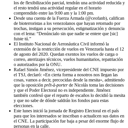
los de flexibilización parcial, tendrán una actividad reducida y
el resto tendrá una actividad regular en el horario
comprendido entre las 9:00 am y la 1:00 pm.
Desde una cuenta de la Fuerza Armada (@ceofanb), califican
de bioterroristas a los venezolanos que hayan retornado por
trochas, instigan a su persecución, estigmatización y denuncia
con el lema: “Denúncialo sin que nadie se entere que [sic]
fuiste tú.”
El Instituto Nacional de Aeronáutica Civil informó la
extensión de la restricción de vuelos en Venezuela hasta el 12
de agosto del 2020. Quedan exentos los vuelos de carga o
correo, aterrizajes técnicos, vuelos humanitarios, repatriación
o autorizados por la ONU.
Rafael Simón Jiménez, vicepresidente del CNE impuesto por
el TSJ, declaró: «En cierta forma a nosotros nos llegan las
cosas, vamos a decir, precocidas desde la mesita», admitiendo
que la oposición
prêt-à-porter
de Nicolás toma las decisiones
y que el Poder Electoral no es independiente. Jiménez
también confesó que el reparto de escaños lo decidió la mesita
y que no sabe de dónde saldrán los fondos para estas
elecciones.
Este lunes inició la jornada de Registro Electoral en el país
para que los interesados se inscriban o actualicen sus datos en
el CNE. La participación fue baja a pesar del enorme flujo de
personas en la calle.