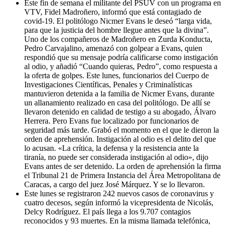
Este fin de semana el militante del PSUV con un programa en
VTV, Fidel Madroñero, informó que está contagiado de
covid-19. El politólogo Nicmer Evans le deseó “larga vida,
para que la justicia del hombre llegue antes que la divina”.
Uno de los compañeros de Madroñero en Zurda Konducta,
Pedro Carvajalino, amenazó con golpear a Evans, quien
respondió que su mensaje podría calificarse como instigación
al odio, y añadió “Cuando quieras, Pedro”, como respuesta a
la oferta de golpes. Este lunes, funcionarios del Cuerpo de
Investigaciones Científicas, Penales y Criminalísticas
mantuvieron detenida a la familia de Nicmer Evans, durante
un allanamiento realizado en casa del politólogo. De allí se
llevaron detenido en calidad de testigo a su abogado, Álvaro
Herrera. Pero Evans fue localizado por funcionarios de
seguridad más tarde. Grabó el momento en el que le dieron la
orden de aprehensión. Instigación al odio es el delito del que
lo acusan. «La crítica, la defensa y la resistencia ante la
tiranía, no puede ser considerada instigación al odio», dijo
Evans antes de ser detenido. La orden de aprehensión la firma
el Tribunal 21 de Primera Instancia del Área Metropolitana de
Caracas, a cargo del juez José Márquez. Y se lo llevaron.
Este lunes se registraron 242 nuevos casos de coronavirus y
cuatro decesos, según informó la vicepresidenta de Nicolás,
Delcy Rodríguez. El país llega a los 9.707 contagios
reconocidos y 93 muertes. En la misma llamada telefónica,