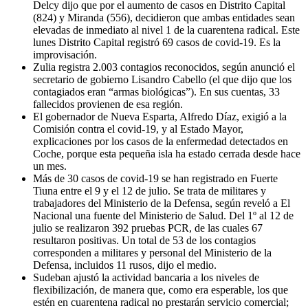
Delcy dijo que por el aumento de casos en Distrito Capital
(824) y Miranda (556), decidieron que ambas entidades sean
elevadas de inmediato al nivel 1 de la cuarentena radical. Este
lunes Distrito Capital registró 69 casos de covid-19. Es la
improvisación.
Zulia registra 2.003 contagios reconocidos, según anunció el
secretario de gobierno Lisandro Cabello (el que dijo que los
contagiados eran “armas biológicas”). En sus cuentas, 33
fallecidos provienen de esa región.
El gobernador de Nueva Esparta, Alfredo Díaz, exigió a la
Comisión contra el covid-19, y al Estado Mayor,
explicaciones por los casos de la enfermedad detectados en
Coche, porque esta pequeña isla ha estado cerrada desde hace
un mes.
Más de 30 casos de covid-19 se han registrado en Fuerte
Tiuna entre el 9 y el 12 de julio. Se trata de militares y
trabajadores del Ministerio de la Defensa, según reveló a El
Nacional una fuente del Ministerio de Salud. Del 1º al 12 de
julio se realizaron 392 pruebas PCR, de las cuales 67
resultaron positivas. Un total de 53 de los contagios
corresponden a militares y personal del Ministerio de la
Defensa, incluidos 11 rusos, dijo el medio.
Sudeban ajustó la actividad bancaria a los niveles de
flexibilización, de manera que, como era esperable, los que
estén en cuarentena radical no prestarán servicio comercial;