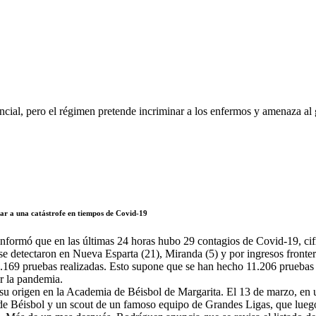
ncial, pero el régimen pretende incriminar a los enfermos y amenaza a
evar a una catástrofe en tiempos de Covid-19
nformó que en las últimas 24 horas hubo 29 contagios de Covid-19, cifr
 se detectaron en Nueva Esparta (21), Miranda (5) y por ingresos front
.169 pruebas realizadas. Esto supone que se han hecho 11.206 pruebas p
or la pandemia.
su origen en la Academia de Béisbol de Margarita. El 13 de marzo, en
a de Béisbol y un scout de un famoso equipo de Grandes Ligas, que lueg