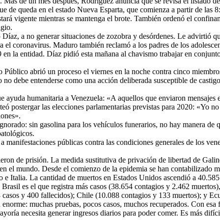
. Más de un mes después, Rodríguez anuncia que se revisa el listado de 
e de queda en el estado Nueva Esparta, que comienza a partir de las 8
estará vigente mientras se mantenga el brote. También ordenó el confina
agio.
íaz, a no generar situaciones de zozobra y desórdenes. Le advirtió que
tra el coronavirus. Maduro también reclamó a los padres de los adolesc
 en la entidad. Díaz pidió esta mañana al chavismo trabajar en conjunto
erio Público abrió un proceso el viernes en la noche contra cinco miembr
io no debe entenderse como una acción deliberada susceptible de castigo
gue ayuda humanitaria a Venezuela: «A aquellos que enviaron mensajes en
ó postergar las elecciones parlamentarias previstas para 2020: «Yo no s
ciones».
gnorado: sin gasolina para los vehículos funerarios, no hay manera de q
atológicos.
 a manifestaciones públicas contra las condiciones generales de los vene
eron de prisión. La medida sustitutiva de privación de libertad de Galin
 el mundo. Desde el comienzo de la epidemia se han contabilizado más 
o e Italia. La cantidad de muertos en Estados Unidos ascendió a 40.58
 Brasil es el que registra más casos (38.654 contagios y 2.462 muertos
28 casos y 400 fallecidos); Chile (10.088 contagios y 133 muertos); y 
ón enorme: muchas pruebas, pocos casos, muchos recuperados. Con esa f
yoría necesita generar ingresos diarios para poder comer. Es más difícil