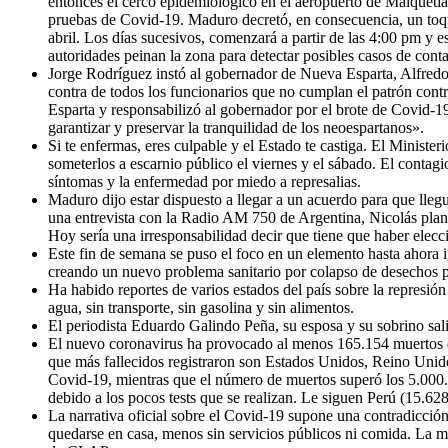
entonces el cerco epidemiológico en el aeropuerto de Maiquetía
pruebas de Covid-19. Maduro decretó, en consecuencia, un toqu
abril. Los días sucesivos, comenzará a partir de las 4:00 pm y 
autoridades peinan la zona para detectar posibles casos de cont
Jorge Rodríguez instó al gobernador de Nueva Esparta, Alfredo D
contra de todos los funcionarios que no cumplan el patrón con
Esparta y responsabilizó al gobernador por el brote de Covid-19
garantizar y preservar la tranquilidad de los neoespartanos».
Si te enfermas, eres culpable y el Estado te castiga. El Minist
someterlos a escarnio público el viernes y el sábado. El contag
síntomas y la enfermedad por miedo a represalias.
Maduro dijo estar dispuesto a llegar a un acuerdo para que lle
una entrevista con la Radio AM 750 de Argentina, Nicolás plante
Hoy sería una irresponsabilidad decir que tiene que haber elec
Este fin de semana se puso el foco en un elemento hasta ahora i
creando un nuevo problema sanitario por colapso de desechos p
Ha habido reportes de varios estados del país sobre la represión
agua, sin transporte, sin gasolina y sin alimentos.
El periodista Eduardo Galindo Peña, su esposa y su sobrino sali
El nuevo coronavirus ha provocado al menos 165.154 muertos en
que más fallecidos registraron son Estados Unidos, Reino Unid
Covid-19, mientras que el número de muertos superó los 5.000.
debido a los pocos tests que se realizan. Le siguen Perú (15.6
La narrativa oficial sobre el Covid-19 supone una contradicci
quedarse en casa, menos sin servicios públicos ni comida. La ma