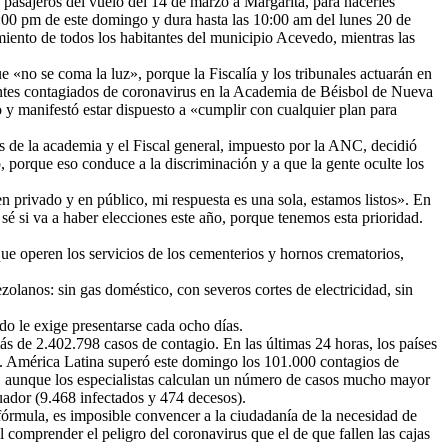
pasajeros del vuelo del 14 de marzo a Margarita, para hacerles
:00 pm de este domingo y dura hasta las 10:00 am del lunes 20 de
miento de todos los habitantes del municipio Acevedo, mientras las
 «no se coma la luz», porque la Fiscalía y los tribunales actuarán en
entes contagiados de coronavirus en la Academia de Béisbol de Nueva
 y manifestó estar dispuesto a «cumplir con cualquier plan para
os de la academia y el Fiscal general, impuesto por la ANC, decidió
, porque eso conduce a la discriminación y a que la gente oculte los
 privado y en público, mi respuesta es una sola, estamos listos». En
é si va a haber elecciones este año, porque tenemos esta prioridad.
ue operen los servicios de los cementerios y hornos crematorios,
zolanos: sin gas doméstico, con severos cortes de electricidad, sin
do le exige presentarse cada ocho días.
de 2.402.798 casos de contagio. En las últimas 24 horas, los países
5. América Latina superó este domingo los 101.000 contagios de
), aunque los especialistas calculan un número de casos mucho mayor
Ecuador (9.468 infectados y 474 decesos).
órmula, es imposible convencer a la ciudadanía de la necesidad de
 comprender el peligro del coronavirus que el de que fallen las cajas